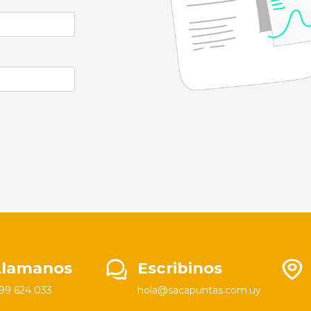
Llamanos
Escribinos
99 624 033
hola@sacapuntas.com.uy