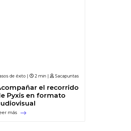
asos de éxito |
2 min |
Sacapuntas
Acompañar el recorrido
e Pyxis en formato
udiovisual
eer más