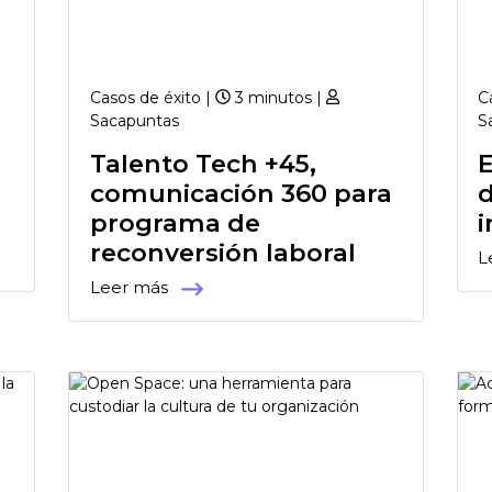
Casos de éxito |
3 minutos |
C
Sacapuntas
S
o
Talento Tech +45,
E
comunicación 360 para
programa de
reconversión laboral
L
Leer más