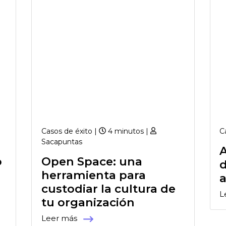
Casos de éxito |
4 minutos |
C
Sacapuntas
o
Open Space: una
d
herramienta para
a
custodiar la cultura de
L
tu organización
Leer más